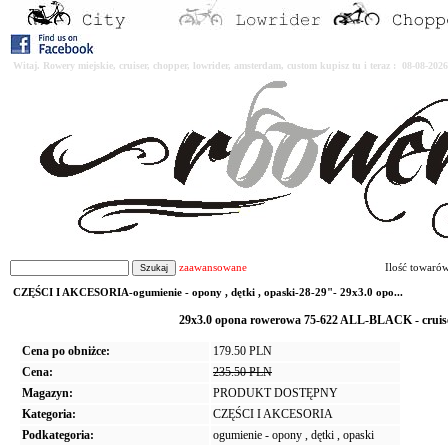
Witaj. Rowery miejskie, cruiser, chopper, lowrider, amsterdam, custom kupisz tu i teraz : 08-08-2
zaawansowane
Ilość towaró
CZĘŚCI I AKCESORIA-ogumienie - opony , dętki , opaski-28-29"- 29x3.0 opo...
29x3.0 opona rowerowa 75-622 ALL-BLACK - cruis
Cena po obniżce:
179.50 PLN
Cena:
235.50 PLN
Magazyn:
PRODUKT DOSTĘPNY
Kategoria:
CZĘŚCI I AKCESORIA
Podkategoria:
ogumienie - opony , dętki , opaski