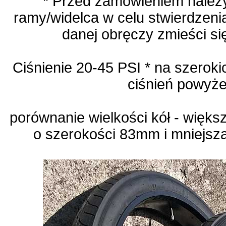
* Przed zamówieniem należ
ramy/widelca w celu stwierdzeni
danej obręczy zmieści s
Ciśnienie 20-45 PSI * na szeroki
ciśnień powyże
porównanie wielkości kół - więk
o szerokości 83mm i mniejsz