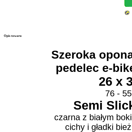
Opis towaru
Szeroka opon
pedelec e-bik
26 x 3
76 - 5
Semi Slic
czarna z białym bok
cichy i gładki bież