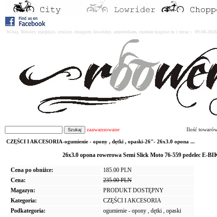
Witaj. Rowery miejskie, cruiser, chopper, lowrider, amsterdam, custom kupisz tu i teraz : 09-08-2
zaawansowane
Ilość towaró
CZĘŚCI I AKCESORIA-ogumienie - opony , dętki , opaski-26"- 26x3.0 opona ...
26x3.0 opona rowerowa Semi Slick Moto 76-559 pedelec E-B
Cena po obniżce:
185.00 PLN
Cena:
235.00 PLN
Magazyn:
PRODUKT DOSTĘPNY
Kategoria:
CZĘŚCI I AKCESORIA
Podkategoria:
ogumienie - opony , dętki , opaski