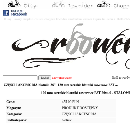
Witaj. Rowery miejskie, cruiser, chopper, lowrider, amsterdam, custom kupisz tu i teraz : 06-08-2
zaawansowane
Ilość towaró
CZĘŚCI I AKCESORIA-błotniki-26"- 120 mm szerokie błotniki rowerowe FAT ...
120 mm szerokie błotniki rowerowe FAT 26x4.0 - STAL
Cena:
455.00 PLN
Magazyn:
PRODUKT DOSTĘPNY
Kategoria:
CZĘŚCI I AKCESORIA
Podkategoria:
błotniki