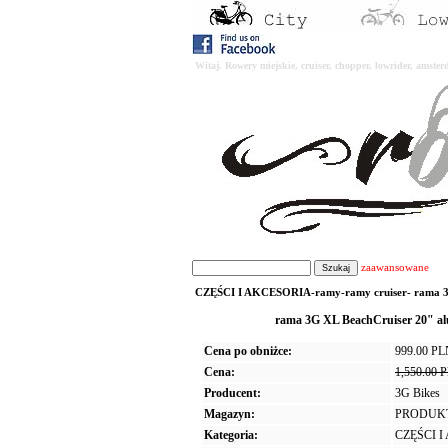
Witaj. Rowery miejskie, cruiser, chopper, lowrider, amst
zaawansowane
CZĘŚCI I AKCESORIA-ramy-ramy cruiser- rama 3G 
rama 3G XL BeachCruiser 20"
Cena po obniżce:
999.00 P
Cena:
1,550.00 
Producent:
3G Bikes
Magazyn:
PRODUK
Kategoria:
CZĘŚCI 