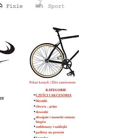
Pokaż koszyk
|
Złóż zamówienie
KATEGORIE
CZĘŚCI I AKCESORIA
OBY
błotniki
chwyty , gripy
dzwonki
dźwignie i manetki zmiany
biegów
emblematy i naklejki
gadżety na prezent
hamulce