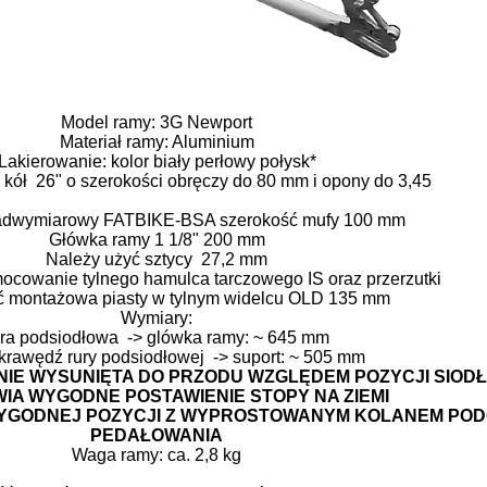
Model ramy: 3G Newport
Materiał ramy: Aluminium
Lakierowanie: kolor biały perłowy połysk*
 kół 26" o szerokości obręczy do 80 mm i opony do 3,45
adwymiarowy FATBIKE-BSA szerokość mufy 100 mm
Główka ramy 1 1/8" 200 mm
Należy użyć sztycy 27,2 mm
cowanie tylnego hamulca tarczowego IS oraz przerzutki
ć montażowa piasty w tylnym widelcu OLD 135 mm
Wymiary:
ura podsiodłowa -> glówka ramy: ~ 645 mm
krawędź rury podsiodłowej -> suport: ~ 505 mm
IE WYSUNIĘTA DO PRZODU WZGLĘDEM POZYCJI SIOD
IA WYGODNE POSTAWIENIE STOPY NA ZIEMI
YGODNEJ POZYCJI Z WYPROSTOWANYM KOLANEM PO
PEDAŁOWANIA
Waga ramy: ca. 2,8 kg