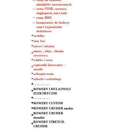
--
ramy do rowerów
miejskich i turystycznych
--
ramy FIXIE, szosowe,
singlespeed, ostre koło
--
ramy BMX
--
komponenty do budowy
ram i wyposażenie
dodatkowe
siodełka
sissy bar
sztyce i obejmy
smary , oleje , chemia
rowerowa
widelce i stery
wsporniki kierownicy -
mostki
zabezpieczenia
zębatki i wolnobiegi
. . . . . . . . . .
ROWERY I HULAJNOGI
ELEKTRYCZNE
. . . . . . . . . .
ROWERY CUSTOM
ROWERY CRUISER męskie
ROWERY CRUISER
damskie
ROWERY STRETCH-
CRUISER