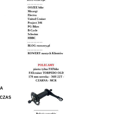
. . . . . . . . . .
OOZEE bike
Micargi
Electra
United Cruiser
Project 346
PG Bikes
B-Cycle
Schwinn
HBBC
. . . . . . . . . .
BLOG roowery.pl
. . . . . . . . . .
ROWERY naszych Klientów
POLECAMY
piasta tylna FATbike
FATcruiser TORPEDO OLD
170 mm szeroka - 36H 22T -
CZARNA - MCR
ŁA
DCZAS
------------------------
Pokaż wszystkie