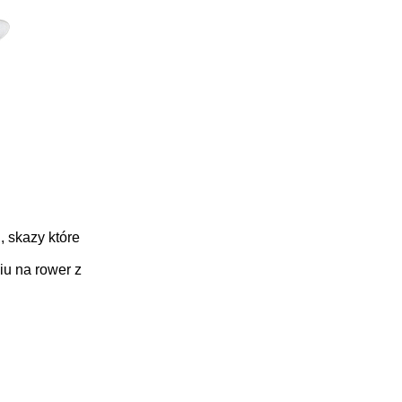
 skazy które
iu na rower z