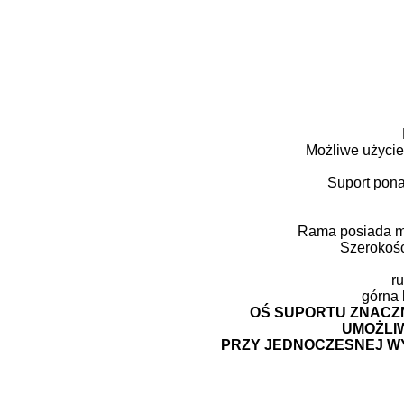
Możliwe użycie
Suport pon
Rama posiada mo
Szerokoś
r
górna 
OŚ SUPORTU ZNACZN
UMOŻLIW
PRZY JEDNOCZESNEJ W