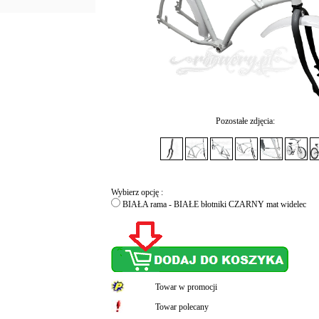
Pozostałe zdjęcia:
Wybierz opcję :
BIAŁA rama - BIAŁE błotniki CZARNY mat widelec
Towar w promocji
Towar polecany