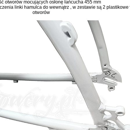
ść otworów mocujących osłonę łańcucha 455 mm
enia linki hamulca do wewnątrz , w zestawie są 2 plastikow
otworów