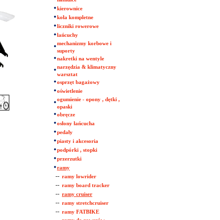
kierownice
koła kompletne
liczniki rowerowe
łańcuchy
mechanizmy korbowe i
suporty
nakretki na wentyle
narzędzia & klimatyczny
warsztat
osprzęt bagażowy
oświetlenie
ogumienie - opony , dętki ,
opaski
obręcze
osłony łańcucha
pedały
piasty i akcesoria
podpórki , stopki
przerzutki
ramy
--
ramy lowrider
--
ramy board tracker
--
ramy cruiser
--
ramy stretchcruiser
--
ramy FATBIKE