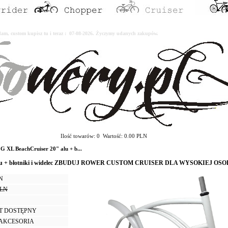
erdam, custom kupisz tu i teraz : 07-08-2026. Życzymy udanych zakupów.
Ilość towarów: 0 Wartość: 0.00 PLN
XL BeachCruiser 20" alu + b...
 alu + błotniki i widelec ZBUDUJ ROWER CUSTOM CRUISER DLA WYSOKIEJ OS
LN
PLN
T DOSTĘPNY
I AKCESORIA