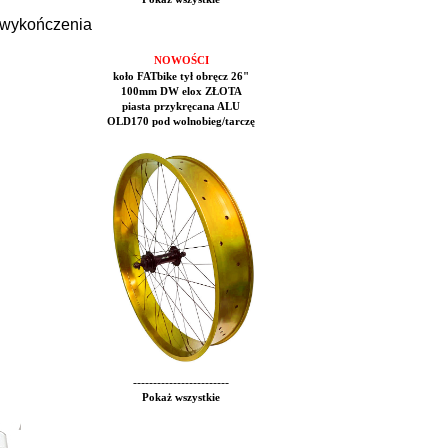
e wykończenia
NOWOŚCI
koło FATbike tył obręcz 26"
100mm DW elox ZŁOTA
piasta przykręcana ALU
OLD170 pod wolnobieg/tarczę
------------------------
Pokaż wszystkie