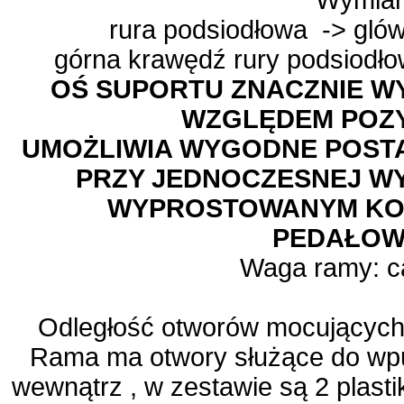
Wymiar
rura podsiodłowa -> gló
górna krawędź rury podsiodło
OŚ SUPORTU ZNACZNIE W
WZGLĘDEM POZY
UMOŻLIWIA WYGODNE POSTAW
PRZY JEDNOCZESNEJ WY
WYPROSTOWANYM KO
PEDAŁOW
Waga ramy: ca
Odległość otworów mocujących
Rama ma otwory służące do wpu
wewnątrz , w zestawie są 2 plas