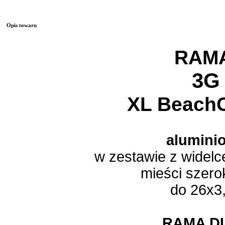
Opis towaru
RAM
3G
XL BeachC
alumini
w zestawie z widelc
mieści szero
do 26x3
RAMA D