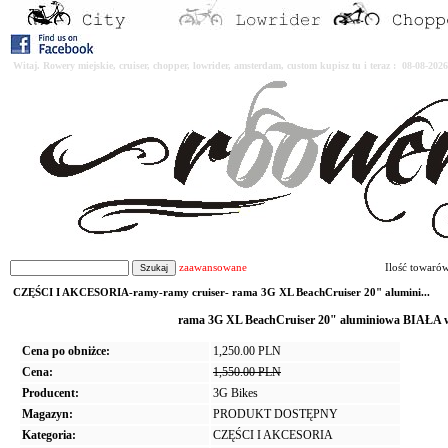
Witaj. Rowery miejskie, cruiser, chopper, lowrider, amsterdam, custom kupisz tu i teraz : 08-08-2
zaawansowane
Ilość towaró
CZĘŚCI I AKCESORIA-ramy-ramy cruiser- rama 3G XL BeachCruiser 20" alumini...
rama 3G XL BeachCruiser 20" aluminiowa BIAŁA w 
Cena po obniżce:
1,250.00 PLN
Cena:
1,550.00 PLN
Producent:
3G Bikes
Magazyn:
PRODUKT DOSTĘPNY
Kategoria:
CZĘŚCI I AKCESORIA