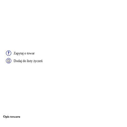
Zapytaj o towar
Dodaj do listy życzeń
Opis towaru