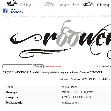
Witaj. Rowery miejskie, cruiser, chopper, lowrider, amsterdam, custom kupisz tu i teraz : 06-08-2
zaawansowane
Ilość towaró
CZĘŚCI I AKCESORIA-widelce i stery-widelce sztywne-widelec Custom DEMON T...
widelec Custom DEMON TSP - 1-1/8" - d
Cena:
995.50 PLN
Magazyn:
PRODUKT DOSTĘPNY
Kategoria:
CZĘŚCI I AKCESORIA
Podkategoria:
widelce i stery