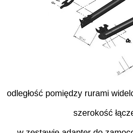
odległość pomiędzy rurami widel
szerokość łącz
w zestawie adapter do zamoc