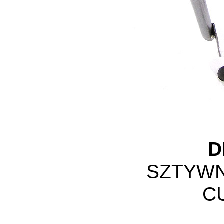
D
SZTYW
C