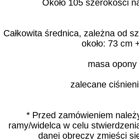
Około 105 szerokości n
Całkowita średnica, zależna od sz
około: 73 cm +
masa opony 
zalecane ciśnien
* Przed zamówieniem należ
ramy/widelca w celu stwierdzeni
danej obręczy zmieści s