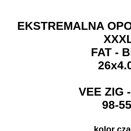
EKSTREMALNA OP
XXX
FAT - 
26x4.
VEE
ZIG 
98-5
kolor cz