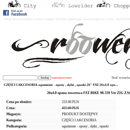
Witaj. Rowery miejskie, cruiser, chopper, lowrider, amsterdam, custom kupisz tu i teraz : 06-08-2
zaawansowane
Ilość towaró
CZĘŚCI I AKCESORIA-ogumienie - opony , dętki , opaski-26" FAT-26x4.0 opo...
26x4.0 opona rowerowa FAT-BIKE 98-559 Vee ZIG 
Cena po obniżce:
333.00 PLN
Cena:
455.00 PLN
Magazyn:
PRODUKT DOSTĘPNY
Kategoria:
CZĘŚCI I AKCESORIA
Podkategoria:
ogumienie - opony , dętki , opaski