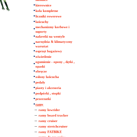
kierownice
koła kompletne
liczniki rowerowe
łańcuchy
mechanizmy korbowe i
suporty
nakretki na wentyle
narzędzia & klimatyczny
warsztat
osprzęt bagażowy
oświetlenie
ogumienie - opony , dętki ,
opaski
obręcze
osłony łańcucha
pedały
piasty i akcesoria
podpórki , stopki
przerzutki
ramy
--
ramy lowrider
--
ramy board tracker
--
ramy cruiser
--
ramy stretchcruiser
--
ramy FATBIKE