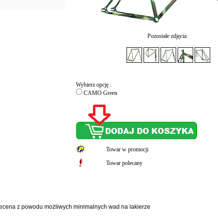
Pozostałe zdjęcia:
Wybierz opcję :
CAMO Green
Towar w promocji
Towar polecany
ecena z powodu możliwych minimalnych wad na lakierze