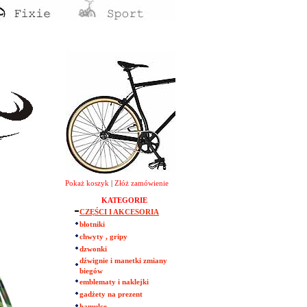
Pokaż koszyk
|
Złóż zamówienie
KATEGORIE
CZĘŚCI I AKCESORIA
błotniki
chwyty , gripy
dzwonki
dźwignie i manetki zmiany
biegów
emblematy i naklejki
gadżety na prezent
hamulce