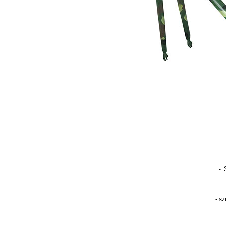
- 
- s