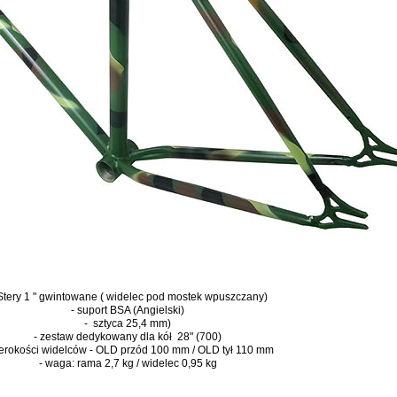
Stery 1 " gwintowane ( widelec pod mostek wpuszczany)
- suport BSA (Angielski)
- sztyca 25,4 mm)
- zestaw dedykowany dla kół
28" (700)
zerokości widelców - OLD przód 100 mm / OLD tył 110 mm
- waga: rama 2,7 kg / widelec 0,95 kg