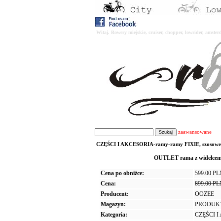
Witaj. Rowery miejskie, cruiser, chopper, lowrider, amst
zaawansowane
CZĘŚCI I AKCESORIA-ramy-ramy FIXIE, szosowe, si
OUTLET rama z widelcem
Cena po obniżce:
599.00 P
Cena:
899.00 P
Producent:
OOZEE
Magazyn:
PRODUK
Kategoria:
CZĘŚCI 