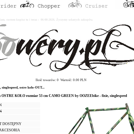
erdam, custom kupisz tu i teraz : 06-08-2026. Życzymy udanych zakupów.
Ilość towarów: 0 Wartość: 0.00 PLN
nglespeed, ostre koło-OUT...
 OSTRE KOŁO rozmiar 53 cm CAMO GREEN by OOZEEbike - fixie, singlespeed
LN
LN
T DOSTĘPNY
I AKCESORIA