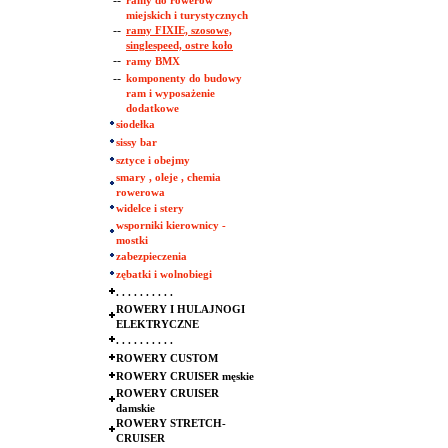
--
ramy do rowerów
miejskich i turystycznych
--
ramy FIXIE, szosowe,
singlespeed, ostre koło
--
ramy BMX
--
komponenty do budowy
ram i wyposażenie
dodatkowe
siodełka
sissy bar
sztyce i obejmy
smary , oleje , chemia
rowerowa
widelce i stery
wsporniki kierownicy -
mostki
zabezpieczenia
zębatki i wolnobiegi
. . . . . . . . . .
ROWERY I HULAJNOGI
ELEKTRYCZNE
. . . . . . . . . .
ROWERY CUSTOM
ROWERY CRUISER męskie
ROWERY CRUISER
damskie
ROWERY STRETCH-
CRUISER