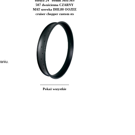
obręcz 24" 80mm 36H/36S
507 dwuścienna CZARNY
MAT szeroka DHL80 OOZEE
cruiser chopper custom sts
aniu.
------------------------
Pokaż wszystkie