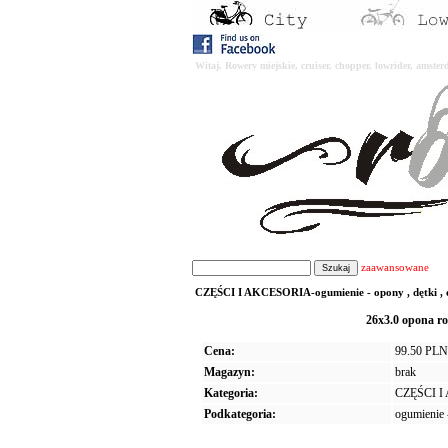
Witaj. Rowery miejskie, cruiser, chopper, lowrider, amst
zaawansowane
CZĘŚCI I AKCESORIA-ogumienie - opony , dętki , o
26x3.0 opona 
Cena:
99.50 PLN
Magazyn:
brak
Kategoria:
CZĘŚCI 
Podkategoria:
ogumienie -