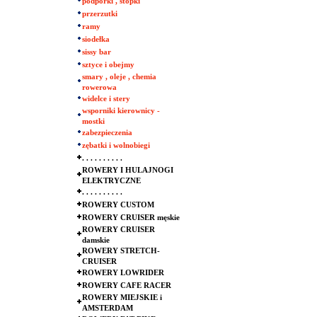
podpórki , stopki
przerzutki
ramy
siodełka
sissy bar
sztyce i obejmy
smary , oleje , chemia
rowerowa
widelce i stery
wsporniki kierownicy -
mostki
zabezpieczenia
zębatki i wolnobiegi
. . . . . . . . . .
ROWERY I HULAJNOGI
ELEKTRYCZNE
. . . . . . . . . .
ROWERY CUSTOM
ROWERY CRUISER męskie
ROWERY CRUISER
damskie
ROWERY STRETCH-
CRUISER
ROWERY LOWRIDER
ROWERY CAFE RACER
ROWERY MIEJSKIE i
AMSTERDAM