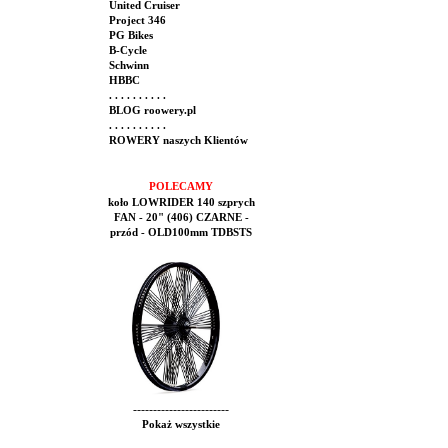
United Cruiser
Project 346
PG Bikes
B-Cycle
Schwinn
HBBC
. . . . . . . . . .
BLOG roowery.pl
. . . . . . . . . .
ROWERY naszych Klientów
POLECAMY
koło LOWRIDER 140 szprych
FAN - 20" (406) CZARNE -
przód - OLD100mm TDBSTS
------------------------
Pokaż wszystkie