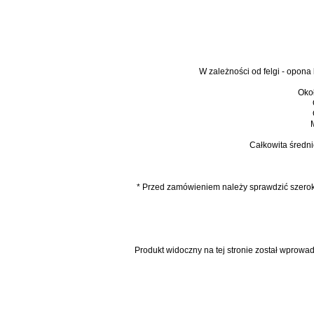
W zależności od felgi - opo
Oko
Całkowita średnic
* Przed zamówieniem należy sprawdzić szeroko
Produkt widoczny na tej stronie został wprowa