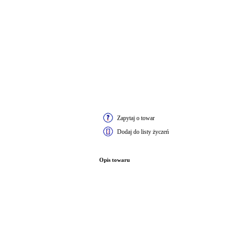
Zapytaj o towar
Dodaj do listy życzeń
Opis towaru