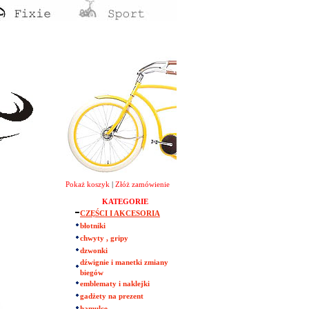
Pokaż koszyk
|
Złóż zamówienie
KATEGORIE
CZĘŚCI I AKCESORIA
błotniki
chwyty , gripy
dzwonki
dźwignie i manetki zmiany
biegów
emblematy i naklejki
gadżety na prezent
hamulce