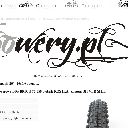
erdam, custom kupisz tu i teraz : 07-08-2026. Życzymy udanych zakupów.
Ilość towarów: 0 Wartość: 0.00 PLN
paski-26"- 26x3.0 opona ...
rowerowa BIG-BRICK 76-559 bieżnik KOSTKA - custom DH MTB SPEE
I AKCESORIA
 opony , dętki , opaski