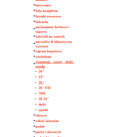
kierownice
koła kompletne
liczniki rowerowe
łańcuchy
mechanizmy korbowe i
suporty
nakretki na wentyle
narzędzia & klimatyczny
warsztat
osprzęt bagażowy
oświetlenie
ogumienie - opony , dętki ,
opaski
--
20"
--
24"
--
26"
--
26" FAT
--
700C
--
28-29"
--
dętki
--
opaski
obręcze
osłony łańcucha
pedały
piasty i akcesoria