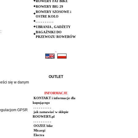
ROWERY FAT BIKE
ROWERY BIG 29
ROWERY SZOSOWE i
OSTRE KOŁO
. . . . . . . . . .
UBRANIA , GADŻETY
:
BAGAŻNIKI DO
PRZEWOZU ROWERÓW
.
.
OUTLET
ieści się w danym
INFORMACJE
KONTAKT i informacje dla
kupującego
. . . . . . . . . .
 regulacjom GPSR
jak zamawiać w sklepie
ROOWERY.pl
. . . . . . . . . .
OOZEE bike
Micargi
Electra