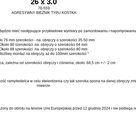
26 x 3.0
76-559
AGRESYWNY BIEŻNIK TYPU KOSTKA
na będzie mieć następujące przykładowe wymiary po zamontowaniu i napompowaniu
ło 76 mm szerokości - na obręczy o szerokości 35-50 mm
Około 80 szerokości na obręczy o szerokości 64 mm
Około 88 szerokości na obręczy o szerokości 80 mm
Możliwy montaż na obręczy, aż do 100mm szerokości *
a, zależna od szerokości obręczy i ciśnienia, około: 68,5 cm + / - 2 cm
ść ramy/widelca w celu stwierdzenia czy tak szeroka opona na danej obręczy zm
rowerze.
dzony do obrotu na terenie Unii Europejskiej przed 12 grudnia 2024 i nie podlega