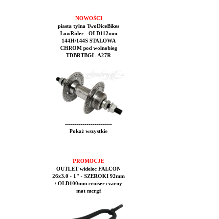
NOWOŚCI
piasta tylna TwoDiceBikes
LowRider - OLD112mm
144H/144S STALOWA
CHROM pod wolnobieg
TDBRTBGL-A27R
------------------------
Pokaż wszystkie
PROMOCJE
OUTLET widelec FALCON
26x3.0 - 1" - SZEROKI 92mm
/ OLD100mm cruiser czarny
mat mcrgf