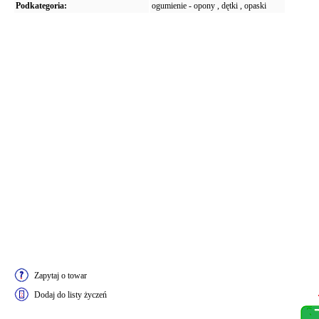
Podkategoria:
ogumienie - opony , dętki , opaski
Zapytaj o towar
Dodaj do listy życzeń