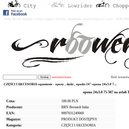
Witaj. Rowery miejskie, cruiser, chopper, lowrider, amsterdam, custom kupisz tu i teraz : 09-08-2
zaawansowane
Ilość towaró
CZĘŚCI I AKCESORIA-ogumienie - opony , dętki , opaski-24"-opona 24x3.0 7...
opona 24x3.0 75-507 na asfal
Cena:
189.00 PLN
Producent:
BRN Bernardi Italia
EAN:
9997031249069
Magazyn:
PRODUKT DOSTĘPNY
Kategoria:
CZĘŚCI I AKCESORIA