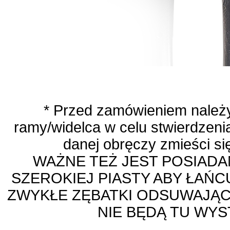
* Przed zamówieniem należ
ramy/widelca w celu stwierdzeni
danej obręczy zmieści s
WAŻNE TEŻ JEST POSIAD
SZEROKIEJ PIASTY ABY ŁAŃC
ZWYKŁE ZĘBATKI ODSUWAJĄC
NIE BĘDĄ TU WY